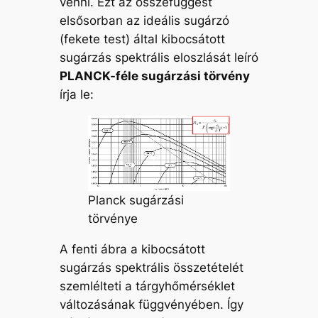
venni. Ezt az összefüggést
elsősorban az ideális sugárzó
(fekete test) által kibocsátott
sugárzás spektrális eloszlását leíró
PLANCK-féle sugárzási törvény
írja le:
Planck sugárzási
törvénye
A fenti ábra a kibocsátott
sugárzás spektrális összetételét
szemlélteti a tárgyhőmérséklet
változásának függvényében. Így