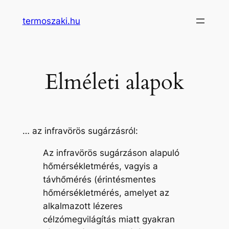
Ugrás
termoszaki.hu
a
tartalomhoz
Elméleti alapok
… az infravörös sugárzásról:
Az infravörös sugárzáson alapuló
hőmérsékletmérés, vagyis a
távhőmérés (érintésmentes
hőmérsékletmérés, amelyet az
alkalmazott lézeres
célzómegvilágítás miatt gyakran