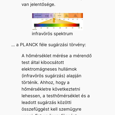
van jelentősége.
infravörös spektrum
… a PLANCK féle sugárzási törvény:
A hőmérséklet mérése a mérendő
test által kibocsátott
elektromágneses hullámok
(infravörös sugárzás) alapján
történik. Ahhoz, hogy a
hőmérsékletre következtetni
lehessen, a testhőmérséklet és a
leadott sugárzás közötti
összefüggést kell szemügyre