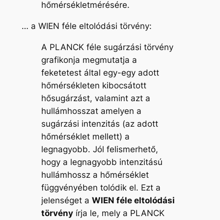
hőmérsékletmérésére.
… a WIEN féle eltolódási törvény:
A PLANCK féle sugárzási törvény
grafikonja megmutatja a
feketetest által egy-egy adott
hőmérsékleten kibocsátott
hősugárzást, valamint azt a
hullámhosszat amelyen a
sugárzási intenzitás (az adott
hőmérséklet mellett) a
legnagyobb. Jól felismerhető,
hogy a legnagyobb intenzitású
hullámhossz a hőmérséklet
függvényében tolódik el. Ezt a
jelenséget a
WIEN féle eltolódási
törvény
írja le, mely a PLANCK