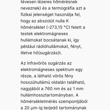
tévesen lézeres hőmérésnek
neveznek) és a termográfia azt a
fizikai jelenséget használja fel,
hogy az abszolút nulla K
hőmérséklet (-273,15 °C) felett a
testek elektromágneses
hullámokat bocsátanak ki, így
például rádióhullámokat, fényt,
illetve hő(sugárzás)t.
Az infravörös sugárzás az
elektromágneses spektrum egy
része, a látható vörös fény
hosszúhullámú oldalán található,
nagyjából a 760 nm és az 1 mm
hullámhossztartományban. A
hőmérsékletmérés szempontjából
a 20 µm-ig terjedő tartománynak