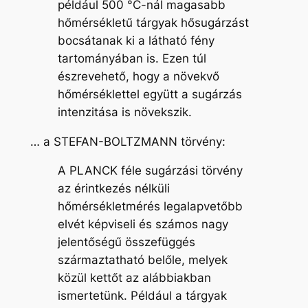
például 500 °C-nál magasabb
hőmérsékletű tárgyak hősugárzást
bocsátanak ki a látható fény
tartományában is. Ezen túl
észrevehető, hogy a növekvő
hőmérséklettel együtt a sugárzás
intenzitása is növekszik.
… a STEFAN-BOLTZMANN törvény:
A PLANCK féle sugárzási törvény
az érintkezés nélküli
hőmérsékletmérés legalapvetőbb
elvét képviseli és számos nagy
jelentőségű összefüggés
származtatható belőle, melyek
közül kettőt az alábbiakban
ismertetünk. Például a tárgyak