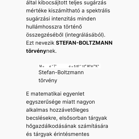
által kibocsájtott teljes sugárzás
mértéke kiszámítható a spektrális
sugárzási intenzitás minden
hullámhosszra történő
összegzéséből (integrálásából).
Ezt nevezik
STEFAN-BOLTZMANN
törvény
nek.
Stefan-Boltzmann
törvény
E matematikai egyenlet
egyszerűsége miatt nagyon
alkalmas hozzávetőleges
becslésekre, elsősorban tárgyak
hőgazdálkodásának számítására
és tárgyak érintésmentes